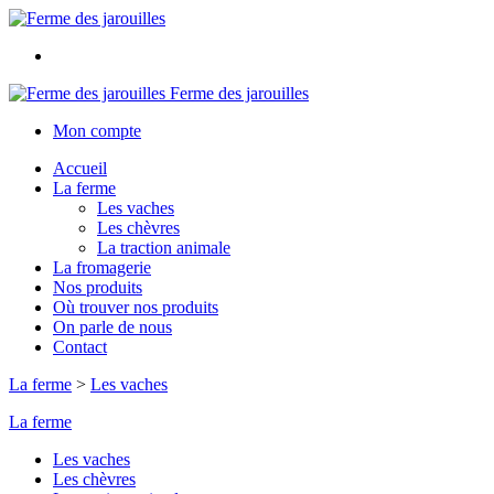
Ferme des jarouilles
Mon compte
Accueil
La ferme
Les vaches
Les chèvres
La traction animale
La fromagerie
Nos produits
Où trouver nos produits
On parle de nous
Contact
La ferme
>
Les vaches
La ferme
Les vaches
Les chèvres