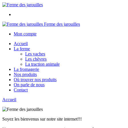
Ferme des jarouilles
Mon compte
Accueil
La ferme
Les vaches
Les chèvres
La traction animale
La fromagerie
Nos produits
Où trouver nos produits
On parle de nous
Contact
Accueil
Soyez les bienvenus sur notre site internet!!!